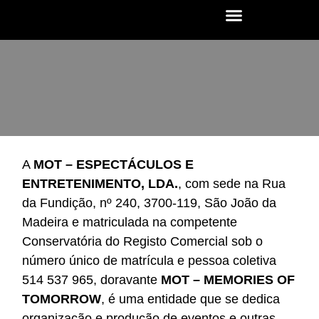
SOBRE O CONCERTO
A
MOT – ESPECTÁCULOS E
ENTRETENIMENTO, LDA.
, com sede na Rua
da Fundição, nº 240, 3700-119, São João da
Madeira e matriculada na competente
Conservatória do Registo Comercial sob o
número único de matrícula e pessoa coletiva
514 537 965, doravante
MOT – MEMORIES OF
TOMORROW
, é uma entidade que se dedica
organização e produção de eventos e outras